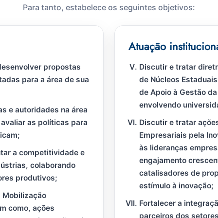
Para tanto, estabelece os seguintes objetivos:
Atuação institucion
desenvolver propostas
Discutir e tratar dir
ltadas para a área de sua
de Núcleos Estaduais 
de Apoio à Gestão da
envolvendo universid
s e autoridades na área
avaliar as políticas para
Discutir e tratar açõ
licam;
Empresariais pela Ino
às lideranças empres
tar a competitividade e
engajamento crescen
ústrias, colaborando
catalisadores de pro
ores produtivos;
estímulo à inovação;
a Mobilização
Fortalecer a integraç
bem como, ações
parceiros dos setore