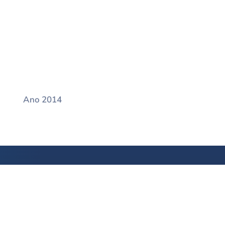
Ano 2014
SO RÁPIDO
SERVIÇOS
COMU
NHEÇA
ATUAÇÃO
DEFESA 