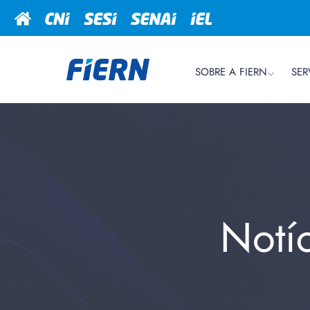
SOBRE A FIERN
SER
Notí