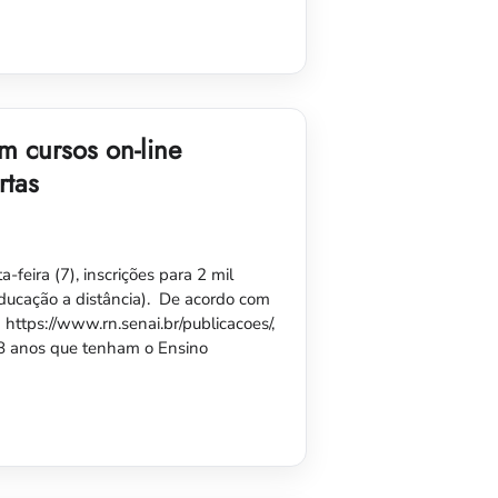
m cursos on-line
rtas
feira (7), inscrições para 2 mil
ducação a distância). De acordo com
 https://www.rn.senai.br/publicacoes/,
18 anos que tenham o Ensino