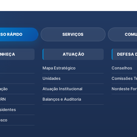
SO RÁPIDO
SERVIÇOS
COMU
NHEÇA
ATUAÇÃO
DEFESA 
Mapa Estratégico
Conselhos
Unidades
Comissões T
ação
Atuação Institucional
Nordeste For
IERN
Balanços e Auditoria
esidentes
osco