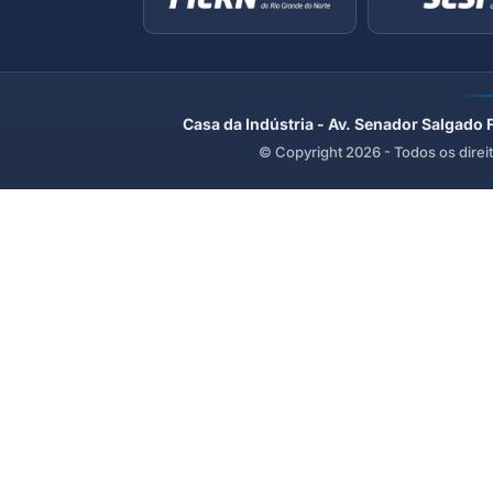
Casa da Indústria - Av. Senador Salgado 
© Copyright
2026
- Todos os direi