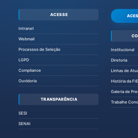
ACESSE
ACES
Intranet
CO
Webmail
Processos de Seleção
Institucional
LGPD
Diretoria
Compliance
Linhas de Atu
Ouvidoria
História da F
Galeria de Pr
TRANSPARÊNCIA
Trabalhe Con
SESI
SENAI