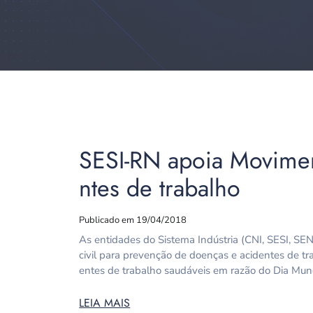
SESI-RN apoia Movimen
ntes de trabalho
Publicado em 19/04/2018
As entidades do Sistema Indústria (CNI, SESI, SE
civil para prevenção de doenças e acidentes de 
entes de trabalho saudáveis em razão do Dia Mun
LEIA MAIS