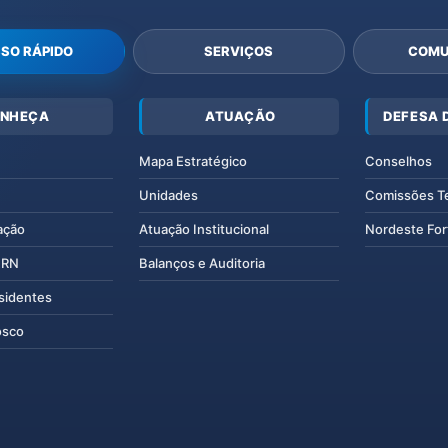
SO RÁPIDO
SERVIÇOS
COMU
NHEÇA
ATUAÇÃO
DEFESA 
Mapa Estratégico
Conselhos
Unidades
Comissões T
ação
Atuação Institucional
Nordeste For
IERN
Balanços e Auditoria
esidentes
osco