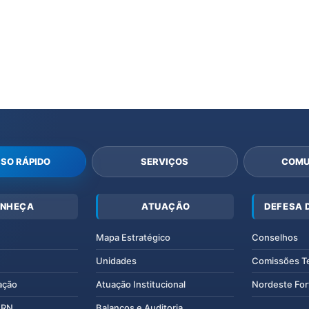
SO RÁPIDO
SERVIÇOS
COMU
NHEÇA
ATUAÇÃO
DEFESA 
Mapa Estratégico
Conselhos
Unidades
Comissões T
ação
Atuação Institucional
Nordeste For
IERN
Balanços e Auditoria