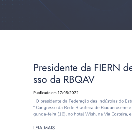
Presidente da FIERN de
sso da RBQAV
Publicado em 17/05/2022
O presidente da Federação das Indústrias do Esta
º Congresso da Rede Brasileira de Bioquerosene e
gunda-feira (16), no hotel Wish, na Via Costeira,
LEIA MAIS