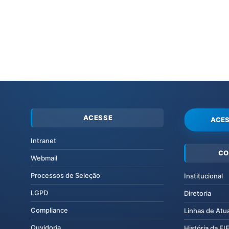
ACESSE
ACES
Intranet
CO
Webmail
Processos de Seleção
Institucional
LGPD
Diretoria
Compliance
Linhas de Atu
Ouvidoria
História da F