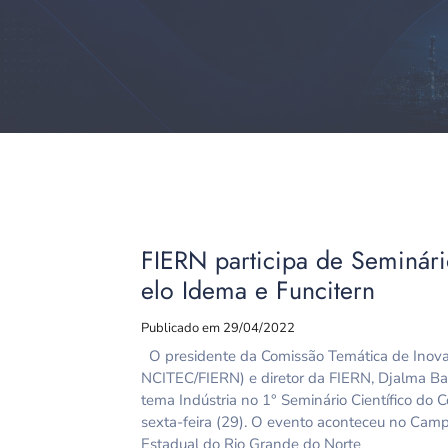
FIERN participa de Seminári
elo Idema e Funcitern
Publicado em 29/04/2022
O presidente da Comissão Temática de Inovaç
NCITEC/FIERN) e diretor da FIERN, Djalma Bar
tema Indústria no 1° Seminário Científico do 
sexta-feira (29). O evento aconteceu no Cam
Estadual do Rio Grande do Norte