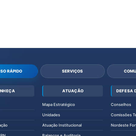
SO RÁPIDO
SERVIÇOS
COMU
NHEÇA
ATUAÇÃO
DEFESA 
Mapa Estratégico
Conselhos
Unidades
Comissões T
ação
Atuação Institucional
Nordeste For
IERN
Balanços e Auditoria