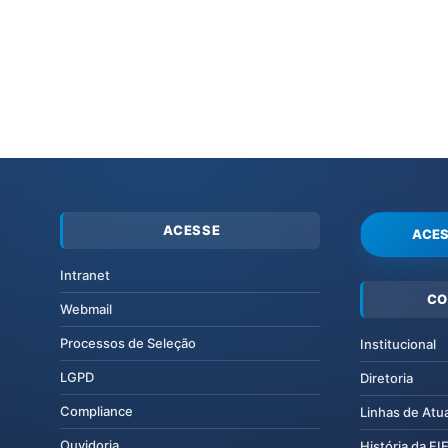
ACESSE
ACES
Intranet
CO
Webmail
Processos de Seleção
Institucional
LGPD
Diretoria
Compliance
Linhas de Atu
Ouvidoria
História da F