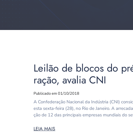
Leilão de blocos do pr
ração, avalia CNI
Publicado em 01/10/2018
A Confederação Nacional da Indústria (CNI) consid
esta sexta-feira (28), no Rio de Janeiro. A arreca
ção de 12 das principais empresas mundiais do se
LEIA MAIS