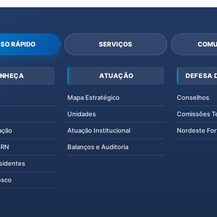
SO RÁPIDO
SERVIÇOS
COMU
NHEÇA
ATUAÇÃO
DEFESA 
Mapa Estratégico
Conselhos
Unidades
Comissões T
ação
Atuação Institucional
Nordeste For
IERN
Balanços e Auditoria
esidentes
osco