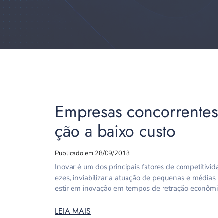
Empresas concorrentes 
ção a baixo custo
Publicado em 28/09/2018
Inovar é um dos principais fatores de competitivi
ezes, inviabilizar a atuação de pequenas e média
estir em inovação em tempos de retração econômic
LEIA MAIS