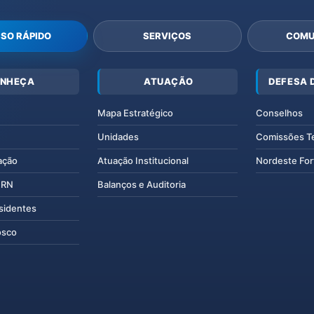
SO RÁPIDO
SERVIÇOS
COMU
NHEÇA
ATUAÇÃO
DEFESA 
Mapa Estratégico
Conselhos
Unidades
Comissões T
ação
Atuação Institucional
Nordeste For
IERN
Balanços e Auditoria
esidentes
osco