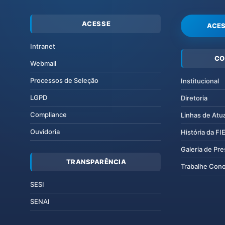
ACESSE
ACES
Intranet
CO
Webmail
Processos de Seleção
Institucional
LGPD
Diretoria
Compliance
Linhas de Atu
Ouvidoria
História da F
Galeria de Pr
TRANSPARÊNCIA
Trabalhe Con
SESI
SENAI