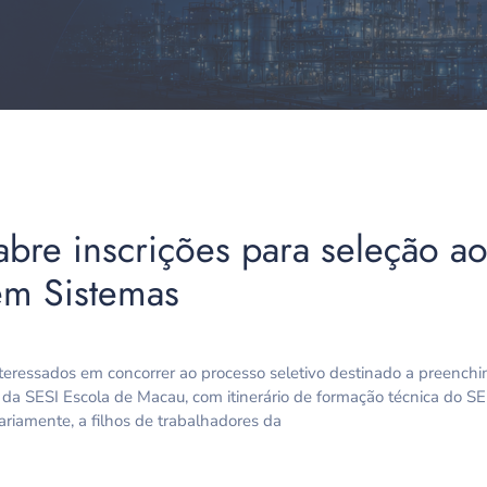
bre inscrições para seleção a
m Sistemas
nteressados em concorrer ao processo seletivo destinado a preench
io da SESI Escola de Macau, com itinerário de formação técnica do
ariamente, a filhos de trabalhadores da