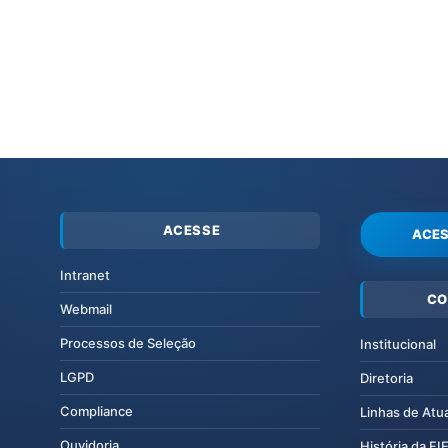
ACESSE
ACES
Intranet
CO
Webmail
Processos de Seleção
Institucional
LGPD
Diretoria
Compliance
Linhas de Atu
Ouvidoria
História da F