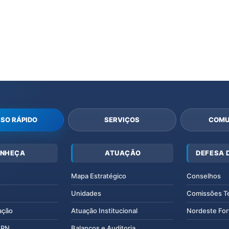
SO RÁPIDO
SERVIÇOS
COMU
NHEÇA
ATUAÇÃO
DEFESA 
Mapa Estratégico
Conselhos
Unidades
Comissões T
ação
Atuação Institucional
Nordeste For
IERN
Balanços e Auditoria