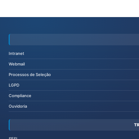
Intranet
Webmail
Processos de Seleção
LGPD
Compliance
Ouvidoria
T
SESI