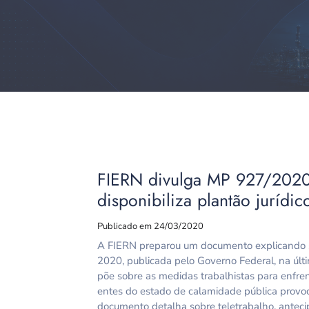
FIERN divulga MP 927/2020 
disponibiliza plantão jurídic
Publicado em 24/03/2020
A FIERN preparou um documento explicando s
2020, publicada pelo Governo Federal, na últ
põe sobre as medidas trabalhistas para enfre
entes do estado de calamidade pública provo
documento detalha sobre teletrabalho, anteci