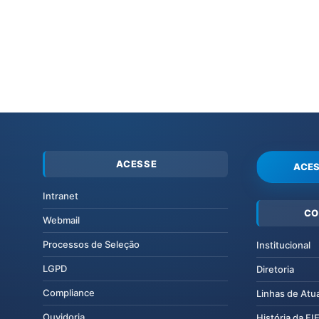
ACESSE
ACES
Intranet
CO
Webmail
Processos de Seleção
Institucional
LGPD
Diretoria
Compliance
Linhas de Atu
Ouvidoria
História da F