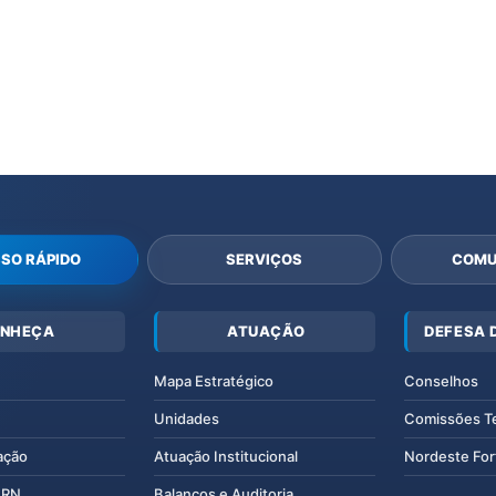
SO RÁPIDO
SERVIÇOS
COMU
NHEÇA
ATUAÇÃO
DEFESA 
Mapa Estratégico
Conselhos
Unidades
Comissões T
ação
Atuação Institucional
Nordeste For
IERN
Balanços e Auditoria