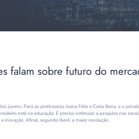
tes falam sobre futuro do merca
 jovens. Para as professoras Joana Félix e Carla Bona, e o jornali
asileiro está na educação. É preciso estimular a pesquisa nas escol
 inovação. Afinal, segundo Iberê, a maior revolução