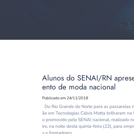
Alunos do SENAI/RN aprese
ento de moda nacional
Publicado em 24/11/2018
Do Rio Grande do Norte para as passarelas n
ão em Tecnologias Clóvis Motta brilharam na 5
o promovido pelo SENAI nacional, realizado n
iro, na noite desta quinta-feira (22), para emp
s e formadores