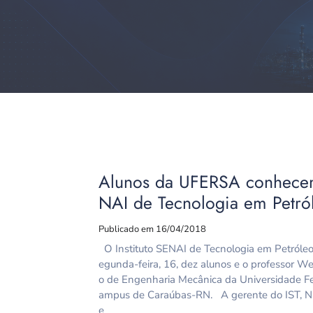
Alunos da UFERSA conhecem 
NAI de Tecnologia em Petró
Publicado em 16/04/2018
O Instituto SENAI de Tecnologia em Petróleo
egunda-feira, 16, dez alunos e o professor W
o de Engenharia Mecânica da Universidade F
ampus de Caraúbas-RN. A gerente do IST, Núb
e