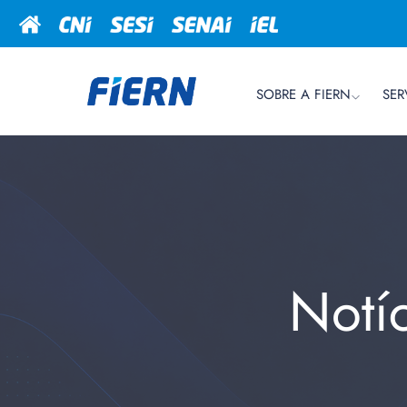
SOBRE A FIERN
SER
Notí