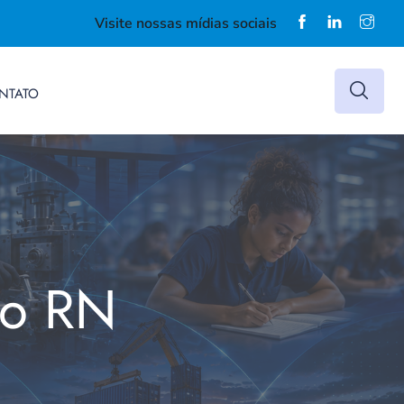
Visite nossas mídias sociais
NTATO
do RN