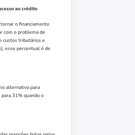
acesso ao crédito
 tornar o financiamento
dar com o problema de
e custos tributários e
), esse percentual é de
o alternativa para
ai para 31% quando o
% das menções feitas pelos