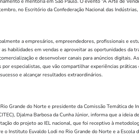
inamento e mentoria em São Paulo. O evento “A Arte de Vende
tembro, no Escritório da Confederação Nacional das Indústrias, n
ipalmente a empresários, empreendedores, profissionais e es
as habilidades em vendas e aproveitar as oportunidades da tr
comercialização e desenvolver canais para anúncios digitais. A
 por especialistas, que vão compartilhar experiências prática
sucesso e alcançar resultados extraordinários.
o Rio Grande do Norte e presidente da Comissão Temática de In
TEC), Djalma Barbosa da Cunha Júnior, informa que a ideia de
tação do projeto ao IEL nacional, que foi receptivo à metodolog
 o Instituto Euvaldo Lodi no Rio Grande do Norte e a Escola 