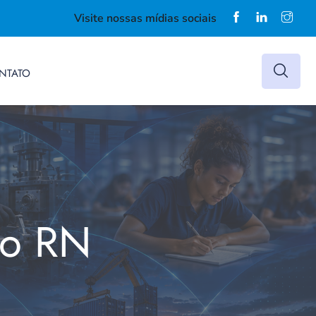
Visite nossas mídias sociais
NTATO
do RN