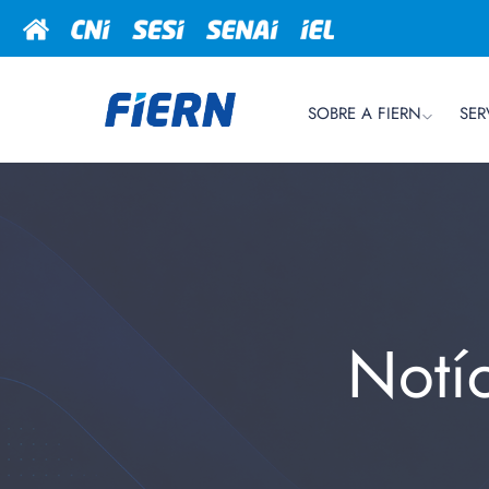
SOBRE A FIERN
SER
Notí