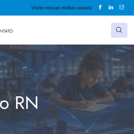
Visite nossas mídias sociais
NTATO
do RN