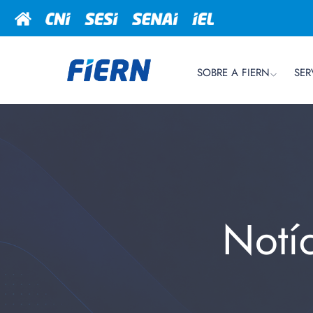
SOBRE A FIERN
SER
Notí