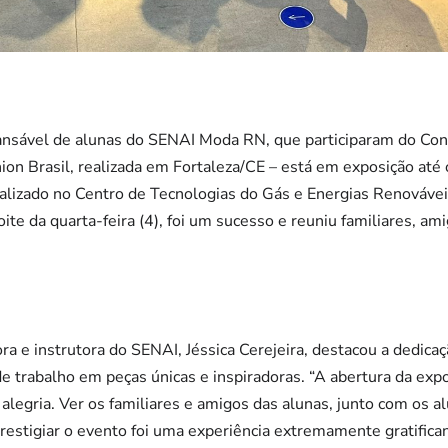
cansável de alunas do SENAI Moda RN, que participaram do Co
ion Brasil, realizada em Fortaleza/CE – está em exposição até
alizado no Centro de Tecnologias do Gás e Energias Renováve
oite da quarta-feira (4), foi um sucesso e reuniu familiares, ami
a e instrutora do SENAI, Jéssica Cerejeira, destacou a dedicaç
 trabalho em peças únicas e inspiradoras. “A abertura da exp
 alegria. Ver os familiares e amigos das alunas, junto com os 
estigiar o evento foi uma experiência extremamente gratifican