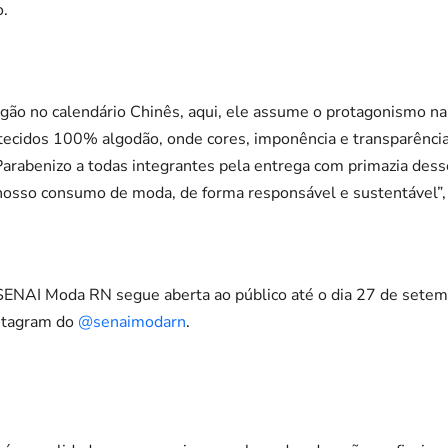
o.
gão no calendário Chinês, aqui, ele assume o protagonismo n
 tecidos 100% algodão, onde cores, imponência e transparênc
 Parabenizo a todas integrantes pela entrega com primazia dess
nosso consumo de moda, de forma responsável e sustentável”, 
 SENAI Moda RN segue aberta ao público até o dia 27 de setemb
nstagram do
@senaimodarn
.