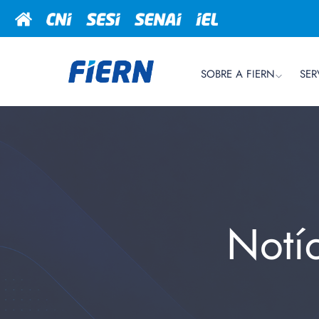
SOBRE A FIERN
SER
Notí