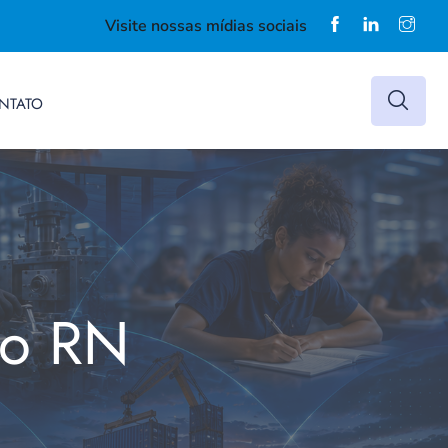
Visite nossas mídias sociais
NTATO
do RN