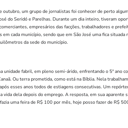
de outubro, um grupo de jornalistas foi conhecer de perto alg
é do Seridó e Parelhas. Durante um dia inteiro, tiveram oport
comerciantes, empresários das facções, trabalhadores e prefei
s em cada município, sendo que em São José uma fica situada 
quilômetros da sede do município.
unidade fabril, em pleno semi-árido, enfrentando o 5º ano co
 Canaã. Ou terra prometida, como está na Bíblia. Nela trabalha
r após esses anos todos de estiagens consecutivas. Um repórt
a vida dela depois do emprego. A resposta, em sua aparente si
fazia uma feira de R$ 100 por mês, hoje posso fazer de R$ 500