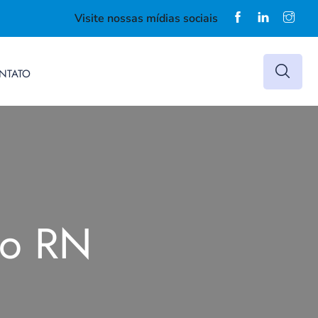
Visite nossas mídias sociais
NTATO
do RN