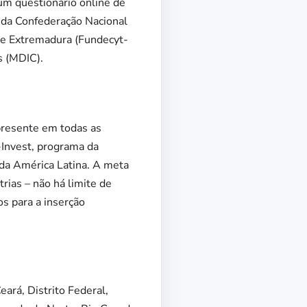
 um questionário online de
a da Confederação Nacional
 de Extremadura (Fundecyt-
s (MDIC).
presente em todas as
-Invest, programa da
da América Latina. A meta
rias – não há limite de
os para a inserção
ará, Distrito Federal,