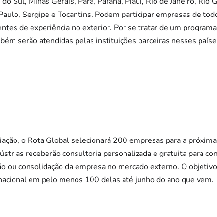
 do Sul, Minas Gerais, Pará, Paraná, Piauí, Rio de Janeiro, Rio
 Paulo, Sergipe e Tocantins. Podem participar empresas de tod
rentes de experiência no exterior. Por se tratar de um program
ém serão atendidas pelas instituições parceiras nesses paíse
liação, o Rota Global selecionará 200 empresas para a próxima f
ústrias receberão consultoria personalizada e gratuita para con
ação ou consolidação da empresa no mercado externo. O objetiv
rnacional em pelo menos 100 delas até junho do ano que vem.