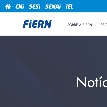
SOBRE A FIERN
SER
Notí