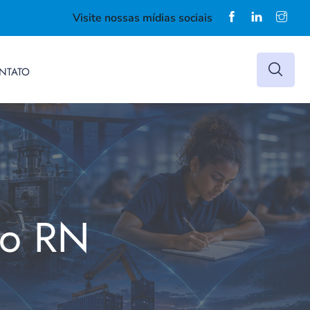
Visite nossas mídias sociais
NTATO
do RN