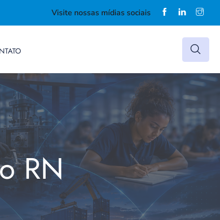
Visite nossas mídias sociais
NTATO
do RN