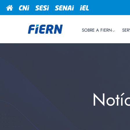
SOBRE A FIERN
SER
Notí