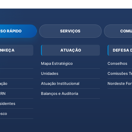
SO RÁPIDO
SERVIÇOS
COMU
NHEÇA
ATUAÇÃO
DEFESA 
Mapa Estratégico
Conselhos
Unidades
Comissões T
ação
Atuação Institucional
Nordeste For
IERN
Balanços e Auditoria
esidentes
osco