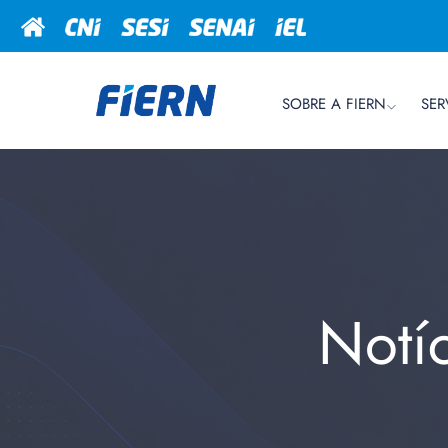
SOBRE A FIERN
SER
Notí