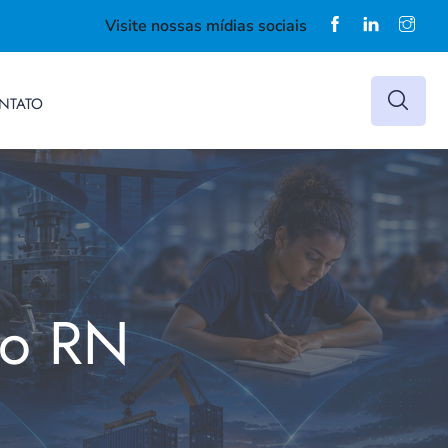
Visite nossas mídias sociais
NTATO
do RN