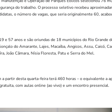
em Manutenção e Operação de Parques Eólicos selecionou 76 
egurança do trabalho. O processo seletivo recebeu aproximada
ndidatas, o número de vagas, que seria originalmente 60, acabo
19 e 57 anos e são oriundas de 18 municípios do Rio Grande do
onçalo do Amarante, Lajes, Macaíba, Angicos, Assu, Caicó, C
ra, João Câmara, Nísia Floresta, Patu e Serra do Mel.
a partir desta quarta-feira terá 460 horas – o equivalente a
gratuita, com aulas online (ao vivo) e um encontro presencial.