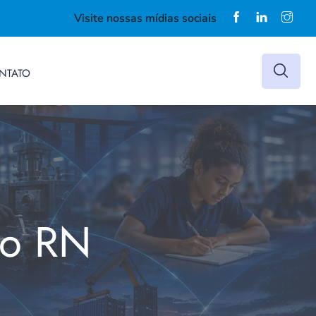
Visite nossas mídias sociais
NTATO
do RN