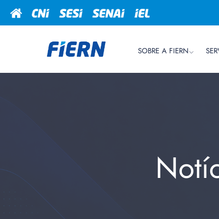
SOBRE A FIERN
SER
Notí