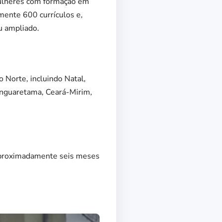
mulheres com formação em
mente 600 currículos e,
u ampliado.
 Norte, incluindo Natal,
anguaretama, Ceará-Mirim,
 aproximadamente seis meses