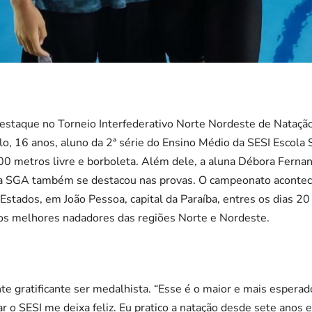
destaque no Torneio Interfederativo Norte Nordeste de Nataçã
lo, 16 anos, aluno da 2ª série do Ensino Médio da SESI Escola
0 metros livre e borboleta. Além dele, a aluna Débora Fernand
a SGA também se destacou nas provas. O campeonato acontece
 Estados, em João Pessoa, capital da Paraíba, entres os dias 20
dos melhores nadadores das regiões Norte e Nordeste.
nte gratificante ser medalhista. “Esse é o maior e mais espera
r o SESI me deixa feliz. Eu pratico a natação desde sete anos e