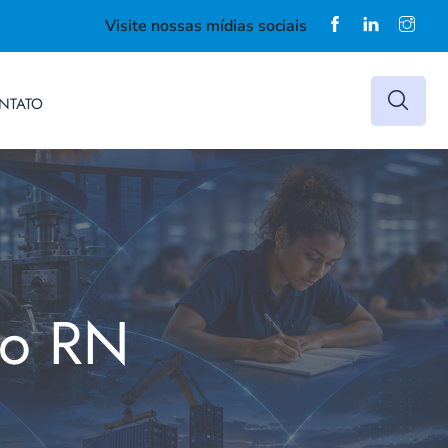
Visite nossas mídias sociais
NTATO
do RN