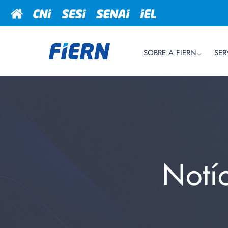
SOBRE A FIERN
SER
Notí