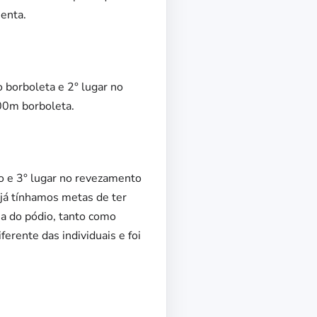
menta.
 borboleta e 2° lugar no
00m borboleta.
no e 3° lugar no revezamento
 já tínhamos metas de ter
a do pódio, tanto como
erente das individuais e foi