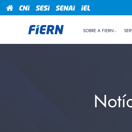
SOBRE A FIERN
SER
Notí