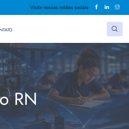
Visite nossas mídias sociais
NTATO
do RN