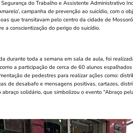
Segurança do Trabalho e Assistente Administrativo Ind
arelo’, campanha de prevenção ao suicídio, com o obje
oas que transitavam pelo centro da cidade de Mossoró
 a conscientização do perigo do suicídio.
 durante toda a semana em sala de aula, foi realizada
u como a participação de cerca de 60 alunos espalhado
entação de pedestres para realizar ações como: dist
ixas de desabafo e mensagens positivas, cartazes, distr
abraço solidário, que simbolizou o evento “Abraço pela