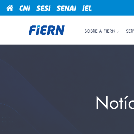
SOBRE A FIERN
SER
Notí