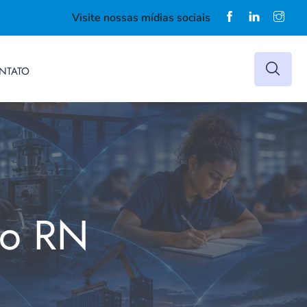
Visite nossas mídias sociais
NTATO
do RN