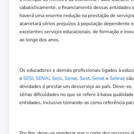
cabalisticamente, o financiamento dessas entidades
haverá uma enorme redução na prestação de serviços 
acarretará sérios prejuízos à população dependente e
excelentes serviços educacionais, de formação e in
ao longo dos anos.
Os educadores e demais profissionais ligados à educ
o
SESI
,
SENAI
,
Sesc
,
S
enac
,
Sest
,
Senat
e
Sebrae
são 
atividades é prestar um desserviço ao país. Deve-se
sérias dificuldades no que se refere à baixa qualidad
entidades, inclusive tomando-as como referência para
Por fim, deve-se ponderar que o corte dos recursos d