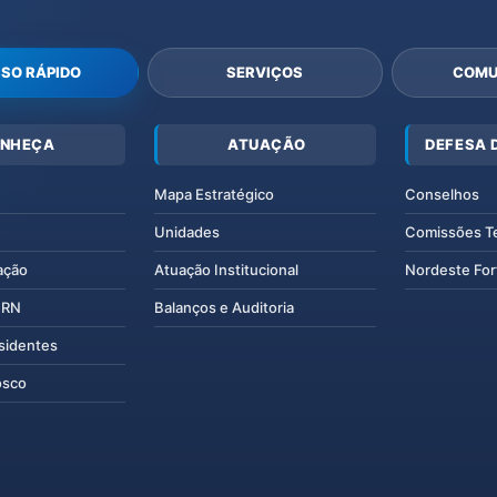
SO RÁPIDO
SERVIÇOS
COMU
NHEÇA
ATUAÇÃO
DEFESA 
Mapa Estratégico
Conselhos
Unidades
Comissões T
ação
Atuação Institucional
Nordeste For
IERN
Balanços e Auditoria
esidentes
osco