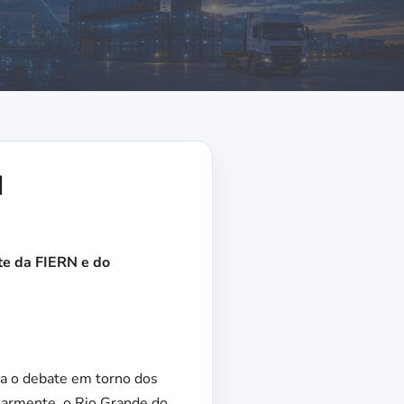
l
nte da FIERN e do
ra o debate em torno dos
ularmente, o Rio Grande do