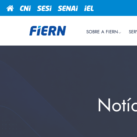
SOBRE A FIERN
SER
Notí