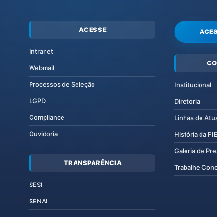
ACESSE
ACES
Intranet
CO
Webmail
Processos de Seleção
Institucional
LGPD
Diretoria
Compliance
Linhas de Atu
Ouvidoria
História da F
Galeria de Pr
TRANSPARÊNCIA
Trabalhe Con
SESI
SENAI