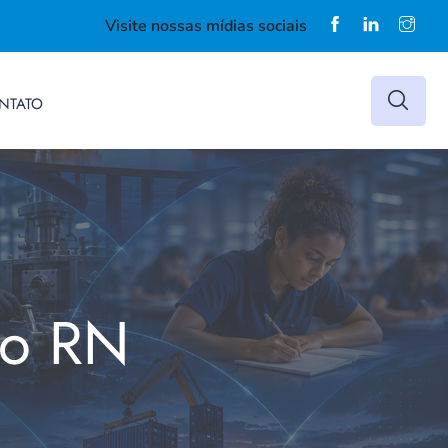
Visite nossas mídias sociais
NTATO
do RN