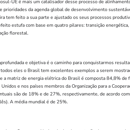
cosul-UE é mais um catalisador desse processo de alinhamento
a de prioridades da agenda global de desenvolvimento sustentáv
leira tem feito a sua parte e ajustado os seus processos produ
feito estufa com base em quatro pilares: transição energética
ção florestal.
profundada e objetiva é o caminho para conquistarmos resulta
 todos eles o Brasil tem excelentes exemplos a serem mostrad
ue a matriz de energia elétrica do Brasil é composta 84,8% de f
s Unidos e nos países membros da Organização para a Cooper
tuais são de 18% e de 27%, respectivamente, de acordo com 
glês). A média mundial é de 25%.