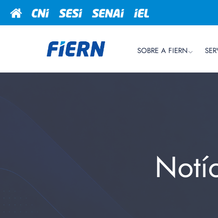
SOBRE A FIERN
SER
Notí