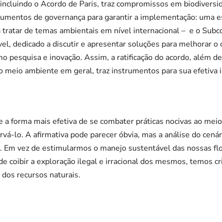
incluindo o Acordo de Paris, traz compromissos em biodiversi
strumentos de governança para garantir a implementação: uma 
a tratar de temas ambientais em nível internacional – e o Sub
, dedicado a discutir e apresentar soluções para melhorar o 
 pesquisa e inovação. Assim, a ratificação do acordo, além d
o meio ambiente em geral, traz instrumentos para sua efetiva
 a forma mais efetiva de se combater práticas nocivas ao mei
vá-lo. A afirmativa pode parecer óbvia, mas a análise do cená
a. Em vez de estimularmos o manejo sustentável das nossas flo
e coibir a exploração ilegal e irracional dos mesmos, temos c
 dos recursos naturais.