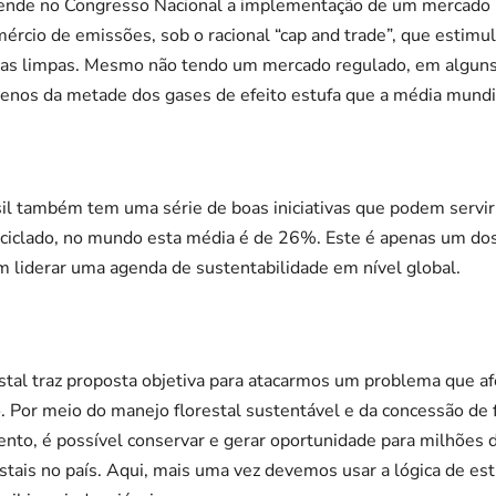
fende no Congresso Nacional a implementação de um mercado 
rcio de emissões, sob o racional “cap and trade”, que estimu
ias limpas. Mesmo não tendo um mercado regulado, em alguns
menos da metade dos gases de efeito estufa que a média mundi
asil também tem uma série de boas iniciativas que podem servi
eciclado, no mundo esta média é de 26%. Este é apenas um do
em liderar uma agenda de sustentabilidade em nível global.
estal traz proposta objetiva para atacarmos um problema que a
Por meio do manejo florestal sustentável e da concessão de f
ento, é possível conservar e gerar oportunidade para milhões
stais no país. Aqui, mais uma vez devemos usar a lógica de est