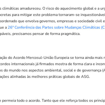
 climáticas amadureceu. O risco do aquecimento global e a ur
retas para mitigar este problema tornaram-se inquestionáveis
oordenado que envolva governos, empresas e sociedade civil
que a
26ª Conferência das Partes sobre Mudanças Climáticas (
lpáveis, precisamos pensar de forma pragmática.
icação do Acordo Mercosul-União Europeia se torna ainda mais
cordos internacionais já firmados mostra de forma clara e inco
s do mundo nos aspectos ambiental, social e de governança 
gações alinhadas às melhores práticas globais de ASG.
permeia todo o acordo. Tanto que ele reforça todos os principa