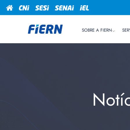
SOBRE A FIERN
SER
Notí