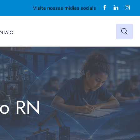
Visite nossas mídias sociais
NTATO
do RN