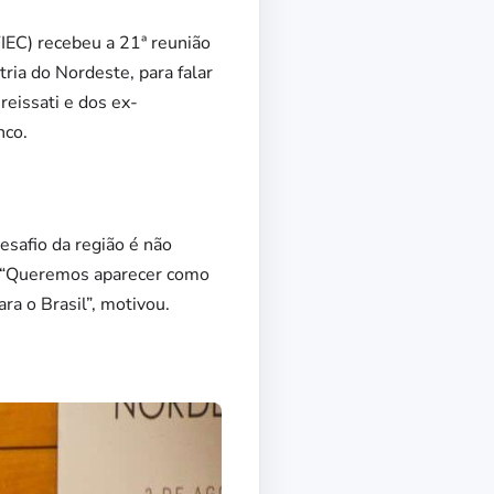
FIEC) recebeu a 21ª reunião
ria do Nordeste, para falar
reissati e dos ex-
nco.
safio da região é não
. “Queremos aparecer como
a o Brasil”, motivou.