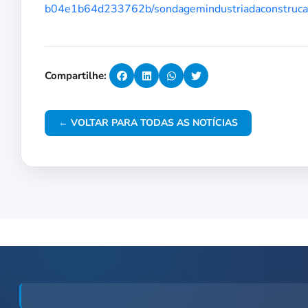
b04e1b64d233762b/sondagemindustriadaconstruc
Compartilhe:
← VOLTAR PARA TODAS AS NOTÍCIAS