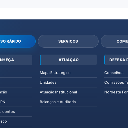
SO RÁPIDO
SERVIÇOS
COMU
NHEÇA
ATUAÇÃO
DEFESA 
Mapa Estratégico
Conselhos
Unidades
Comissões T
ação
Atuação Institucional
Nordeste For
IERN
Balanços e Auditoria
esidentes
osco