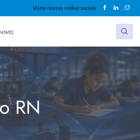
Visite nossas mídias sociais
NTATO
do RN