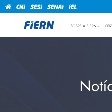
SOBRE A FIERN
SER
Notí