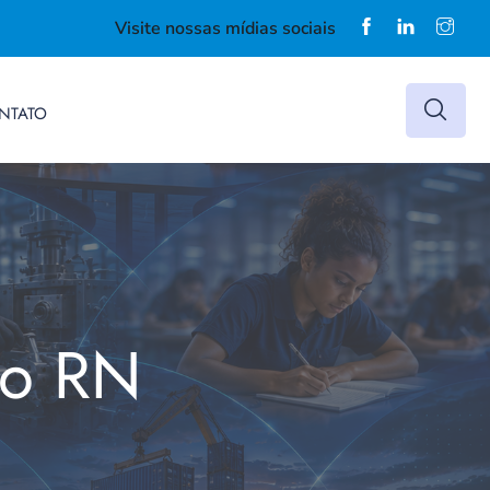
Visite nossas mídias sociais
NTATO
do RN