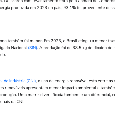
el. De acordo com levantamento feito pela Câmara de Comercia
energia produzida em 2023 no país, 93,1% foi proveniente dess
bono também foi menor. Em 2023, o Brasil atingiu a menor tax
ligado Nacional
(SIN)
. A produção foi de 38,5 kg de dióxido de 
do.
l da Indústria (CNI)
, o uso de energia renovável está entre as
trizes renováveis apresentam menor impacto ambiental e també
a produção. Uma matriz diversificada também é um diferencial,
ionais da CNI.