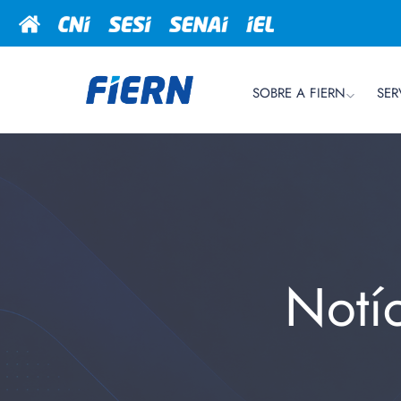
SOBRE A FIERN
SER
Notí