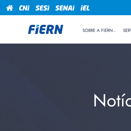
SOBRE A FIERN
SER
Notí