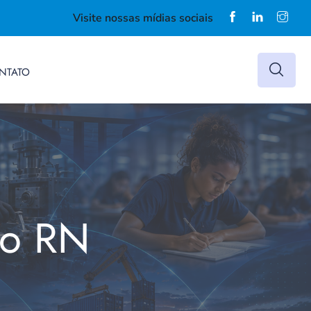
Visite nossas mídias sociais
NTATO
do RN