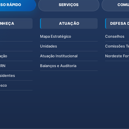
SO RÁPIDO
SERVIÇOS
COMU
NHEÇA
ATUAÇÃO
DEFESA 
Mapa Estratégico
Conselhos
Unidades
Comissões T
ação
Atuação Institucional
Nordeste For
IERN
Balanços e Auditoria
esidentes
osco