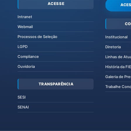
ACESSE
ACES
Intranet
CO
Webmail
Processos de Seleção
Institucional
LGPD
Diretoria
Compliance
Linhas de Atu
Ouvidoria
História da F
Galeria de Pr
TRANSPARÊNCIA
Trabalhe Con
SESI
SENAI