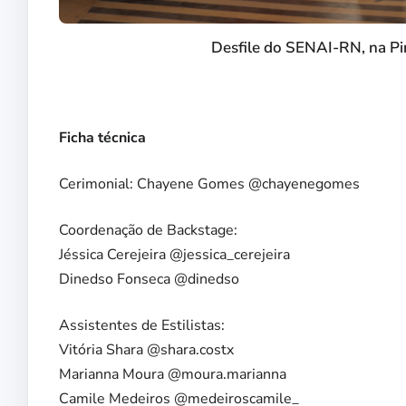
Desfile do SENAI-RN, na Pin
Ficha técnica
Cerimonial: Chayene Gomes @chayenegomes
Coordenação de Backstage:
Jéssica Cerejeira @jessica_cerejeira
Dinedso Fonseca @dinedso
Assistentes de Estilistas:
Vitória Shara @shara.costx
Marianna Moura @moura.marianna
Camile Medeiros @medeiroscamile_