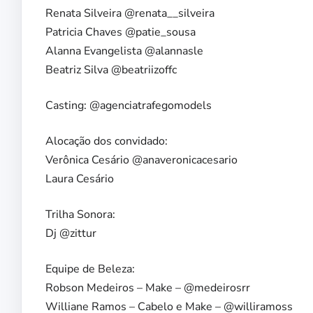
Renata Silveira @renata__silveira
Patricia Chaves @patie_sousa
Alanna Evangelista @alannasle
Beatriz Silva @beatriizoffc
Casting: @agenciatrafegomodels
Alocação dos convidado:
Verônica Cesário @anaveronicacesario
Laura Cesário
Trilha Sonora:
Dj @zittur
Equipe de Beleza:
Robson Medeiros – Make – @medeirosrr
Williane Ramos – Cabelo e Make – @williramoss