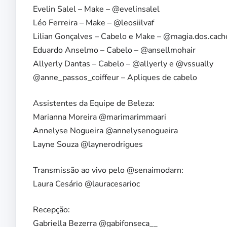
Evelin Salel – Make – @evelinsalel
Léo Ferreira – Make – @leosiilvaf
Lilian Gonçalves – Cabelo e Make – @magia.dos.cach
Eduardo Anselmo – Cabelo – @ansellmohair
Allyerly Dantas – Cabelo – @allyerly e @vssually
@anne_passos_coiffeur – Apliques de cabelo
Assistentes da Equipe de Beleza:
Marianna Moreira @marimarimmaari
Annelyse Nogueira @annelysenogueira
Layne Souza @laynerodrigues
Transmissão ao vivo pelo @senaimodarn:
Laura Cesário @lauracesarioc
Recepção:
Gabriella Bezerra @gabifonseca__