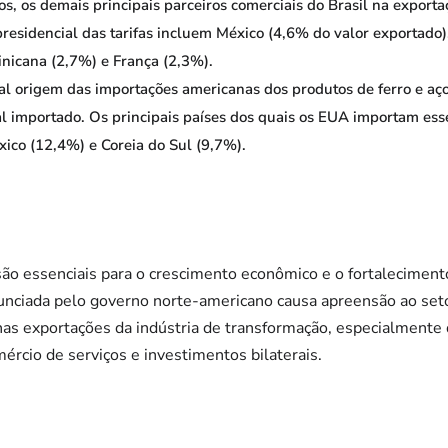
, os demais principais parceiros comerciais do Brasil na exporta
presidencial das tarifas incluem México (4,6% do valor exportado
nicana (2,7%) e França (2,3%).
ipal origem das importações americanas dos produtos de ferro e aç
l importado. Os principais países dos quais os EUA importam es
xico (12,4%) e Coreia do Sul (9,7%).
são essenciais para o crescimento econômico e o fortaleciment
nunciada pelo governo norte-americano causa apreensão ao set
l nas exportações da indústria de transformação, especialment
ércio de serviços e investimentos bilaterais.