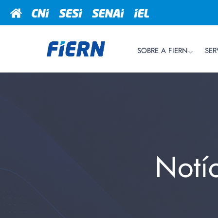
SOBRE A FIERN
SER
Notí