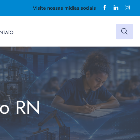
Visite nossas mídias sociais
NTATO
do RN