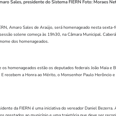
aro Sales, presidente do Sistema FIERN Foto: Moraes Ne
ERN, Amaro Sales de Araújo, será homenageado nesta sexta-fei
sessão solene começa às 19h30, na Câmara Municipal. Caberá
m nome dos homenageados.
 os homenageados estão os deputados federais João Maia e B
 E recebem a Honra ao Mérito, o Monsenhor Paulo Herôncio e
esidente da FIERN é uma iniciativa do vereador Daniel Bezerr
os prestados ao município e uma trajetória que deve ser recon