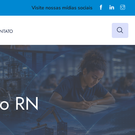
Visite nossas mídias sociais
NTATO
do RN