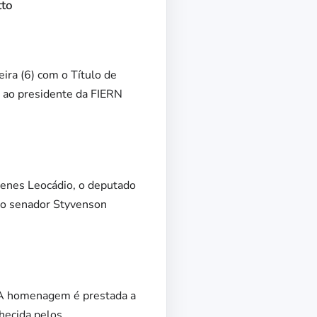
tto
ra (6) com o Título de
 ao presidente da FIERN
enes Leocádio, o deputado
 o senador Styvenson
a. A homenagem é prestada a
hecida pelos