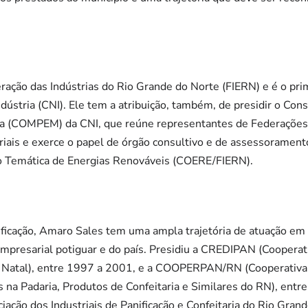
ação das Indústrias do Rio Grande do Norte (FIERN) e é o prim
dústria (CNI). Ele tem a atribuição, também, de presidir o C
a (COMPEM) da CNI, que reúne representantes de Federações 
iais e exerce o papel de órgão consultivo e de assessorament
 Temática de Energias Renováveis (COERE/FIERN).
ificação, Amaro Sales tem uma ampla trajetória de atuação em
empresarial potiguar e do país. Presidiu a CREDIPAN (Coopera
e Natal), entre 1997 a 2001, e a COOPERPAN/RN (Cooperativa
 na Padaria, Produtos de Confeitaria e Similares do RN), ent
ação dos Industriais de Panificação e Confeitaria do Rio Grand