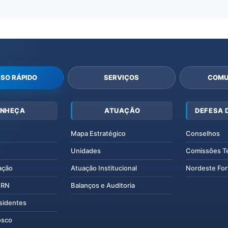
SO RÁPIDO
SERVIÇOS
COMU
NHEÇA
ATUAÇÃO
DEFESA 
Mapa Estratégico
Conselhos
Unidades
Comissões T
ação
Atuação Institucional
Nordeste For
IERN
Balanços e Auditoria
esidentes
osco