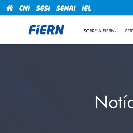
SOBRE A FIERN
SER
Notí