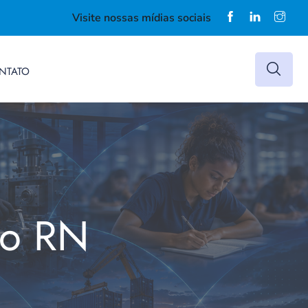
Visite nossas mídias sociais
NTATO
do RN