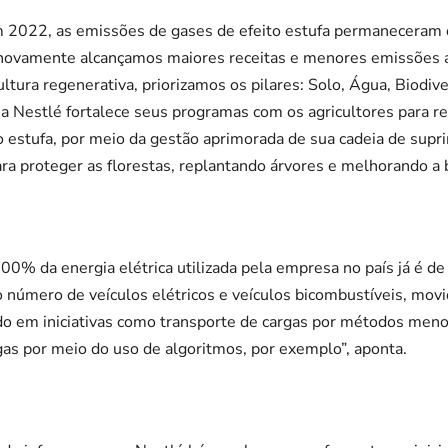
em 2022, as emissões de gases de efeito estufa permaneceram 
novamente alcançamos maiores receitas e menores emissões ab
ltura regenerativa, priorizamos os pilares: Solo, Água, Biodi
a Nestlé fortalece seus programas com os agricultores para rec
o estufa, por meio da gestão aprimorada de sua cadeia de supr
para proteger as florestas, replantando árvores e melhorando a 
00% da energia elétrica utilizada pela empresa no país já é de
o número de veículos elétricos e veículos bicombustíveis, mo
do em iniciativas como transporte de cargas por métodos meno
as por meio do uso de algoritmos, por exemplo”, aponta.