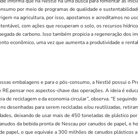
de informa que na Nestlé há uma busca para fomentar as inici
nsumo por meio de programas de qualidade e sustentabilidad
igem na agricultura, por isso, apostamos e acreditamos no uso
entável, com ações que recuperam o solo, os recursos hídrico
a pegada de carbono. Isso também propicia a regeneração dos 
mento econômico, uma vez que aumenta a produtividade e renta
ssas embalagens e para o pós-consumo, a Nestlé possui o Pr
 e RE.pensar nos aspectos-chave das operações. A ideia é educa
a de reciclagem e da economia circular”, observa. “E seguind
 desenhadas para serem recicladas e/ou reutilizadas, retiramo
dades, deixando de usar mais de 450 toneladas de plástico po
anudos da bebida pronta de Nescau por canudos de papel, e ho
 de papel, o que equivale a 300 milhões de canudos plásticos a