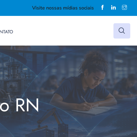
Visite nossas mídias sociais
NTATO
do RN