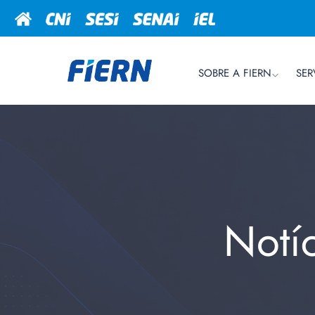
SOBRE A FIERN
SER
Notí