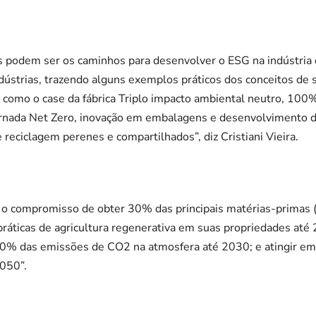
 podem ser os caminhos para desenvolver o ESG na indústria 
ndústrias, trazendo alguns exemplos práticos dos conceitos de 
; como o case da fábrica Triplo impacto ambiental neutro, 100
rnada Net Zero, inovação em embalagens e desenvolvimento de
reciclagem perenes e compartilhados”, diz Cristiani Vieira.
há o compromisso de obter 30% das principais matérias-primas (l
práticas de agricultura regenerativa em suas propriedades at
0% das emissões de CO2 na atmosfera até 2030; e atingir emi
2050”.