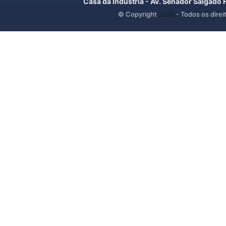
Casa da Indústria - Av. Senador Salgado 
© Copyright
2026
- Todos os direi