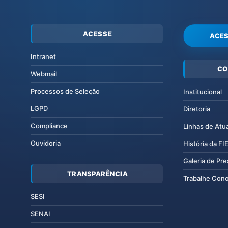
ACESSE
ACES
Intranet
CO
Webmail
Processos de Seleção
Institucional
LGPD
Diretoria
Compliance
Linhas de Atu
Ouvidoria
História da F
Galeria de Pr
TRANSPARÊNCIA
Trabalhe Con
SESI
SENAI