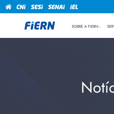
SOBRE A FIERN
SER
Notí