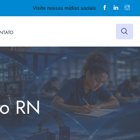
Visite nossas mídias sociais
NTATO
do RN