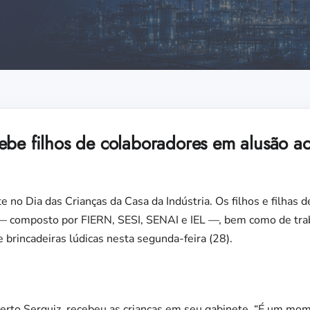
ebe filhos de colaboradores em alusão a
nte no Dia das Crianças da Casa da Indústria. Os filhos e filhas
 — composto por FIERN, SESI, SENAI e IEL —, bem como de trab
 brincadeiras lúdicas nesta segunda-feira (28).
erto Serquiz, recebeu as crianças em seu gabinete. “É um mome