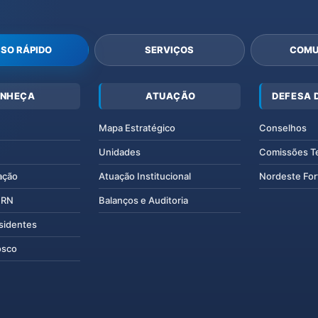
SO RÁPIDO
SERVIÇOS
COMU
NHEÇA
ATUAÇÃO
DEFESA 
Mapa Estratégico
Conselhos
Unidades
Comissões T
ação
Atuação Institucional
Nordeste For
IERN
Balanços e Auditoria
esidentes
osco