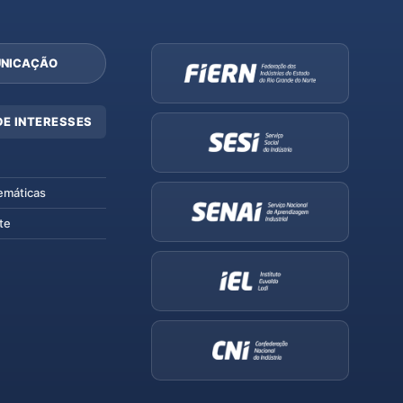
NICAÇÃO
DE INTERESSES
emáticas
te