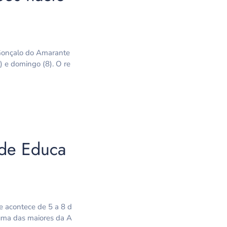
 Gonçalo do Amarante
) e domingo (8). O re
 de Educa
e acontece de 5 a 8 d
 uma das maiores da A