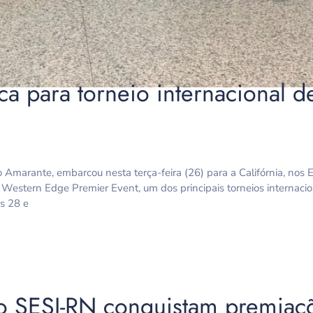
a para torneio internacional d
Amarante, embarcou nesta terça-feira (26) para a Califórnia, nos 
o Western Edge Premier Event, um dos principais torneios internaci
as 28 e
o SESI-RN conquistam premiaç