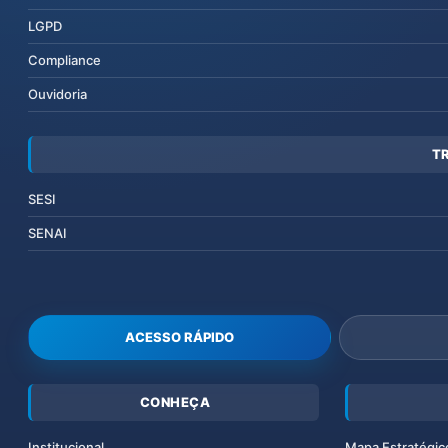
LGPD
Compliance
Ouvidoria
T
SESI
SENAI
ACESSO RÁPIDO
CONHEÇA
Institucional
Mapa Estratégic