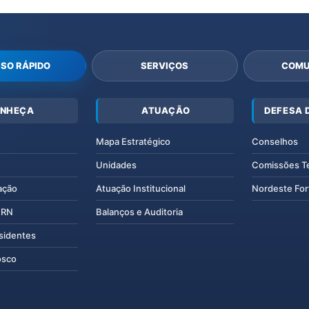
SO RÁPIDO
SERVIÇOS
COMU
NHEÇA
ATUAÇÃO
DEFESA 
Mapa Estratégico
Conselhos
Unidades
Comissões T
ação
Atuação Institucional
Nordeste For
IERN
Balanços e Auditoria
esidentes
osco