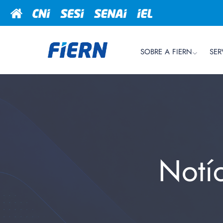
SOBRE A FIERN
SER
Notí