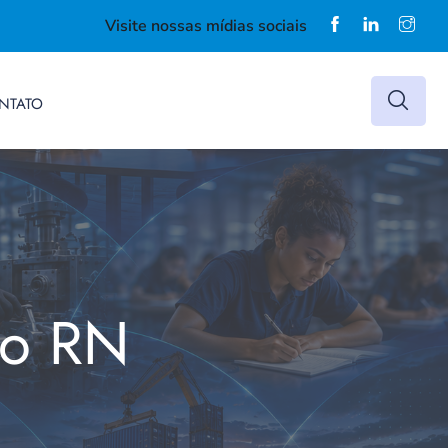
Visite nossas mídias sociais
NTATO
do RN