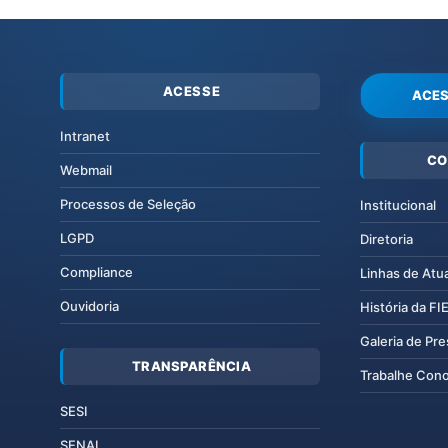
ACESSE
ACES
Intranet
CO
Webmail
Processos de Seleção
Institucional
LGPD
Diretoria
Compliance
Linhas de Atu
Ouvidoria
História da F
Galeria de Pr
TRANSPARÊNCIA
Trabalhe Con
SESI
SENAI