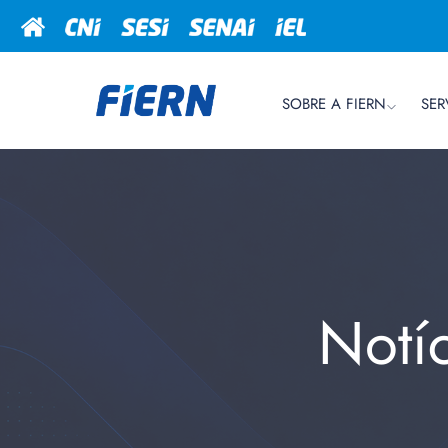
SOBRE A FIERN
SER
Notí