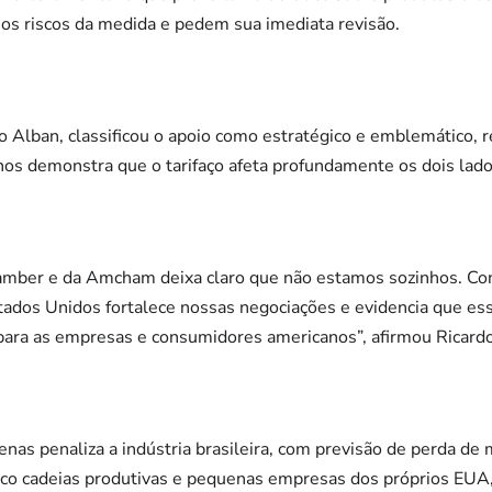
a os riscos da medida e pedem sua imediata revisão.
o Alban, classificou o apoio como estratégico e emblemático, 
os demonstra que o tarifaço afeta profundamente os dois lados
amber e da Amcham deixa claro que não estamos sozinhos. Con
stados Unidos fortalece nossas negociações e evidencia que es
para as empresas e consumidores americanos”, afirmou Ricard
penas penaliza a indústria brasileira, com previsão de perda d
co cadeias produtivas e pequenas empresas dos próprios EU