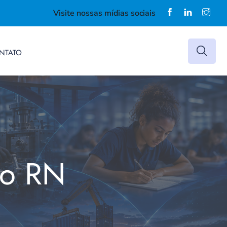
Visite nossas mídias sociais
NTATO
do RN