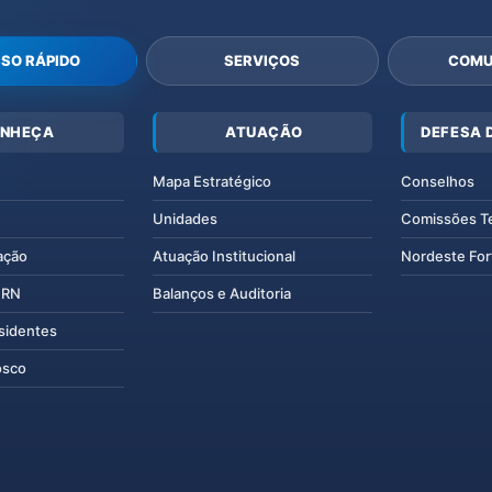
SO RÁPIDO
SERVIÇOS
COMU
NHEÇA
ATUAÇÃO
DEFESA 
Mapa Estratégico
Conselhos
Unidades
Comissões T
ação
Atuação Institucional
Nordeste For
IERN
Balanços e Auditoria
esidentes
osco