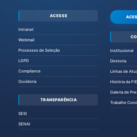
ACESSE
ACES
Intranet
CO
Webmail
Processos de Seleção
Institucional
LGPD
Diretoria
Compliance
Linhas de Atu
Ouvidoria
História da F
Galeria de Pr
TRANSPARÊNCIA
Trabalhe Con
SESI
SENAI