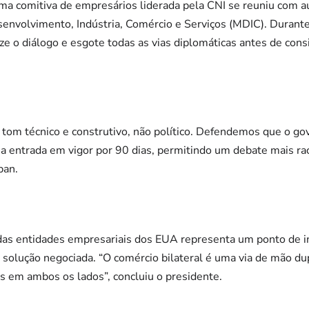
uma comitiva de empresários liderada pela CNI se reuniu com 
senvolvimento, Indústria, Comércio e Serviços (MDIC). Durant
ize o diálogo e esgote todas as vias diplomáticas antes de con
tom técnico e construtivo, não político. Defendemos que o g
sua entrada em vigor por 90 dias, permitindo um debate mais ra
ban.
 das entidades empresariais dos EUA representa um ponto de in
 solução negociada. “O comércio bilateral é uma via de mão d
s em ambos os lados”, concluiu o presidente.