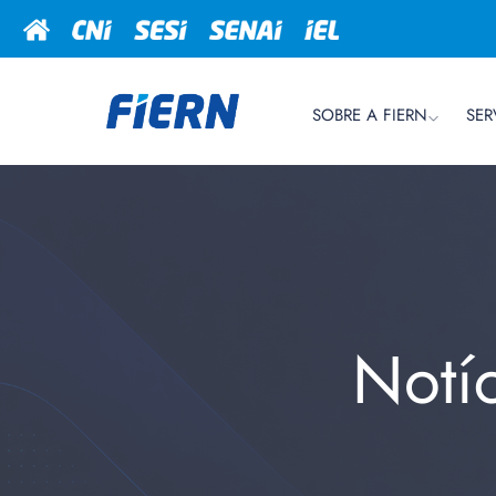
SOBRE A FIERN
SER
Notí