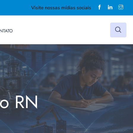
Visite nossas mídias sociais
NTATO
do RN