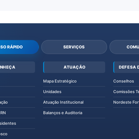
SO RÁPIDO
SERVIÇOS
COMU
NHEÇA
ATUAÇÃO
DEFESA 
Mapa Estratégico
Conselhos
Unidades
Comissões T
ação
Atuação Institucional
Nordeste For
IERN
Balanços e Auditoria
esidentes
osco