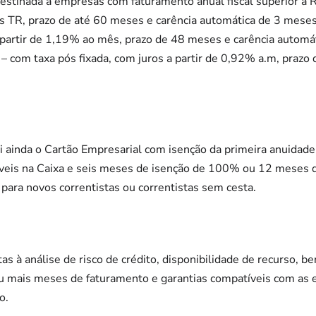
 destinada a empresas com faturamento anual fiscal superior a 
 TR, prazo de até 60 meses e carência automática de 3 meses; 
 partir de 1,19% ao mês, prazo de 48 meses e carência automá
 com taxa pós fixada, com juros a partir de 0,92% a.m, prazo
ui ainda o Cartão Empresarial com isenção da primeira anuida
bíveis na Caixa e seis meses de isenção de 100% ou 12 meses 
 para novos correntistas ou correntistas sem cesta.
as à análise de risco de crédito, disponibilidade de recurso, 
mais meses de faturamento e garantias compatíveis com as e
o.