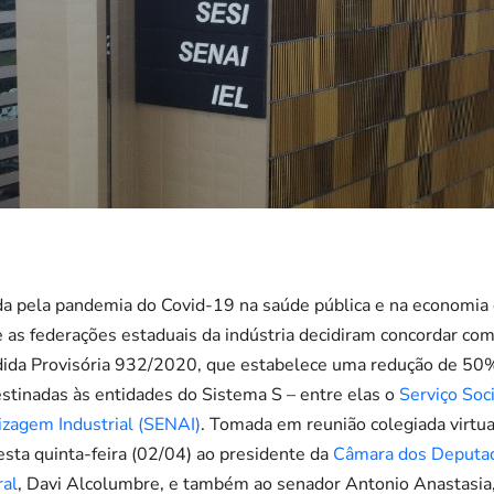
da pela pandemia do Covid-19 na saúde pública e na economia 
 as federações estaduais da indústria decidiram concordar com
ida Provisória 932/2020, que estabelece uma redução de 50%
stinadas às entidades do Sistema S – entre elas o
Serviço Soci
izagem Industrial (SENAI)
. Tomada em reunião colegiada virtua
esta quinta-feira (02/04) ao presidente da
Câmara dos Deputa
al
, Davi Alcolumbre, e também ao senador Antonio Anastasia