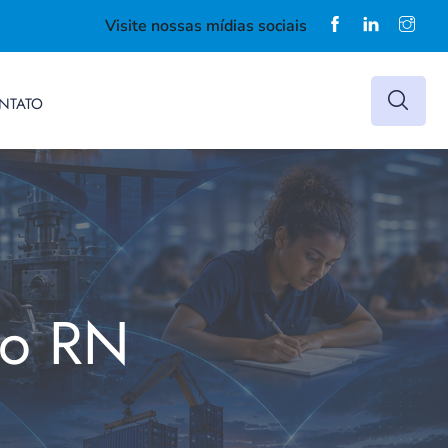
Visite nossas mídias sociais
NTATO
do RN