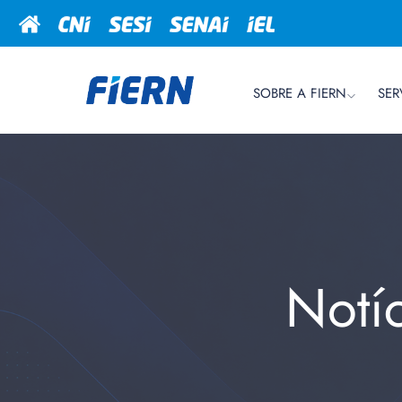
SOBRE A FIERN
SER
Notí